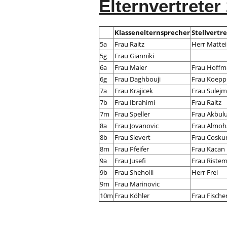
Elternvertre
Elternvertreter
und
Klassenelternsprecher
Stellvertr
5a
Frau Raitz
Herr Mattei
Elternbeirat
5g
Frau Gianniki
6a
Frau Maier
Frau Hoff
6g
Frau Daghbouji
Frau Koepp
7a
Frau Krajicek
Frau Sulejm
7b
Frau Ibrahimi
Frau Raitz
7m
Frau Speller
Frau Akbul
8a
Frau Jovanovic
Frau Almo
8b
Frau Sievert
Frau Cosku
8m
Frau Pfeifer
Frau Kacan
9a
Frau Jusefi
Frau Ristem
9b
Frau Sheholli
Herr Frei
9m
Frau Marinovic
10m
Frau Köhler
Frau Fische