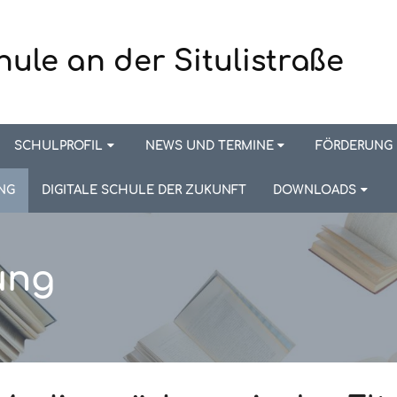
hule an der Situlistraße
SCHULPROFIL
NEWS UND TERMINE
FÖRDERUNG
NG
DIGITALE SCHULE DER ZUKUNFT
DOWNLOADS
ung
ung