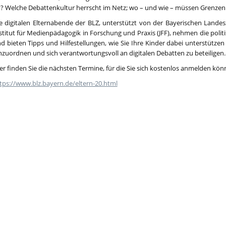
? Welche Debattenkultur herrscht im Netz; wo – und wie – müssen Grenze
e digitalen Elternabende der BLZ, unterstützt von der Bayerischen Land
stitut für Medienpädagogik in Forschung und Praxis (JFF), nehmen die politi
d bieten Tipps und Hilfestellungen, wie Sie Ihre Kinder dabei unterstütze
nzuordnen und sich verantwortungsvoll an digitalen Debatten zu beteiligen
er finden Sie die nächsten Termine, für die Sie sich kostenlos anmelden kön
tps://www.blz.bayern.de/eltern-20.html