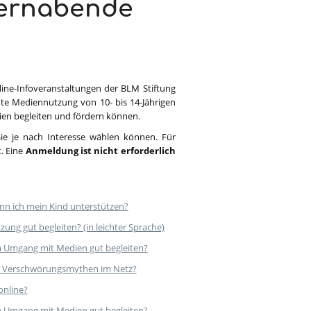
ternabende
line-Infoveranstaltungen der BLM Stiftung
te Mediennutzung von 10- bis 14-Jährigen
dien begleiten und fördern können.
Sie je nach Interesse wählen können. Für
. Eine
Anmeldung ist nicht erforderlich
ann ich mein Kind unterstützen?
zung gut begleiten? (in leichter Sprache)
 im Umgang mit Medien gut begleiten?
und Verschwörungsmythen im Netz?
online?
 im Umgang mit Medien gut begleiten?