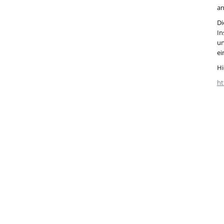
an
Di
In
un
ei
Hi
ht