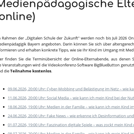
Medienpädagogische El
(online)
 Rahmen der „Digitalen Schule der Zukunft" werden noch bis Juli 2026 On
dienpädagigik Bayern angeboten. Darin können Sie sich über altersgerech
formieren und erhalten konkrete Tipps, wie sie Ihr Kind im Umgang mit Me
er finden Sie die Terminübersicht der Online-Elternabende, aus denen 
e Veranstaltungen wird die Videokonferenz-Software BigBlueButton genutzt
d die
Teilnahme kostenlos
.
09.06.2026, 20:00 Uhr: Cyber-Mobbing und Belästigung im Netz – wie k
11.06.2026, 20:00 Uhr: Social Media – wie kann ich mein Kind bei der Nut
18.06.2026, 19:00 Uhr: Medien in der Familie – wie kann ich mein Kind
24.06.2026, 20:00 Uhr: Fake News – wie erkenne ich Desinformation 
01.07.2026, 19:00 Uhr: Faszination digitale Spiele – was zockt mein Kind 
08.07.2026, 20:00 Uhr: Medien in der Familie – wie kann ich mein Kind